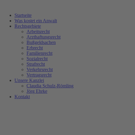
Zum
Inhalt
Startseite
wechseln
Was kostet ein Anwalt
Rechtsgebiete
Arbeitsrecht
Arzthaftungsrecht
Bußgeldsachen
Erbrecht
Familienrecht
Sozialrecht
Strafrecht
Verkehrsrecht
Vertragsrecht
Unsere Kanzlei
Claudia Schulz-Römling​
Jörg Ehrke
Kontakt