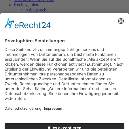
Rechtsgebiete
Arbeitsrecht
Arzthaftungsrecht
Bußgeldsachen
Erbrecht
Familienrecht
Sozialrecht
Strafrecht
Verkehrsrecht
Vertragsrecht
Unsere Kanzlei
Claudia Schulz-Römling​
Jörg Ehrke
Kontakt