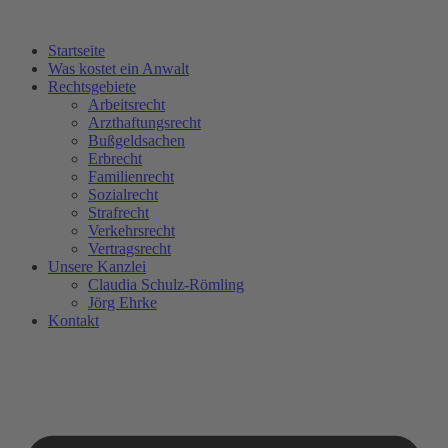
Zum
Inhalt
Startseite
wechseln
Was kostet ein Anwalt
Rechtsgebiete
Arbeitsrecht
Arzthaftungsrecht
Bußgeldsachen
Erbrecht
Familienrecht
Sozialrecht
Strafrecht
Verkehrsrecht
Vertragsrecht
Unsere Kanzlei
Claudia Schulz-Römling​
Jörg Ehrke
Kontakt