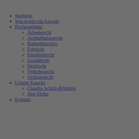
Zum
Inhalt
Startseite
wechseln
Was kostet ein Anwalt
Rechtsgebiete
Arbeitsrecht
Arzthaftungsrecht
Bußgeldsachen
Erbrecht
Familienrecht
Sozialrecht
Strafrecht
Verkehrsrecht
Vertragsrecht
Unsere Kanzlei
Claudia Schulz-Römling​
Jörg Ehrke
Kontakt